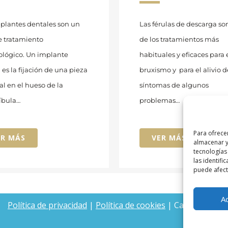
plantes dentales son un
Las férulas de descarga so
e tratamiento
de los tratamientos más
ológico. Un implante
habituales y eficaces para 
 es la fijación de una pieza
bruxismo y para el alivio d
ial en el hueso de la
síntomas de algunos
bula…
problemas…
Para ofrece
ER MÁS
VER MÁS
almacenar y
tecnologías
las identifi
puede afecta
A
Política de privacidad
|
Política de cookies
| Calle Iñigo Ar