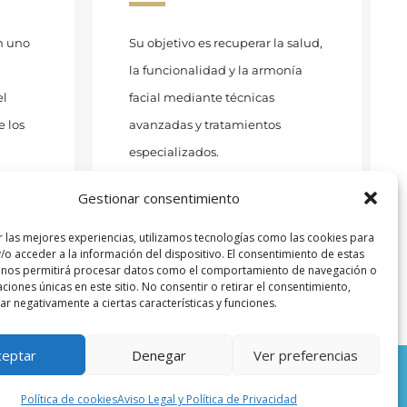
n uno
Su objetivo es recuperar la salud,
la funcionalidad y la armonía
el
facial mediante técnicas
e los
avanzadas y tratamientos
especializados.
Gestionar consentimiento
VER MÁS
r las mejores experiencias, utilizamos tecnologías como las cookies para
/o acceder a la información del dispositivo. El consentimiento de estas
 nos permitirá procesar datos como el comportamiento de navegación o
caciones únicas en este sitio. No consentir o retirar el consentimiento,
r negativamente a ciertas características y funciones.
ceptar
Denegar
Ver preferencias
ista 21, bajo. Pamplona - Teléfono: 948 279 508
Política de cookies
Aviso Legal y Política de Privacidad