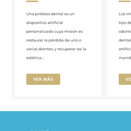
Una prótesis dental es un
Los im
dispositivo artificial
tipo d
personalizado cuya misión es
odont
restaurar la pérdida de uno o
dental
varios dientes, y recuperar así la
artific
estética…
mandí
VER MÁS
V